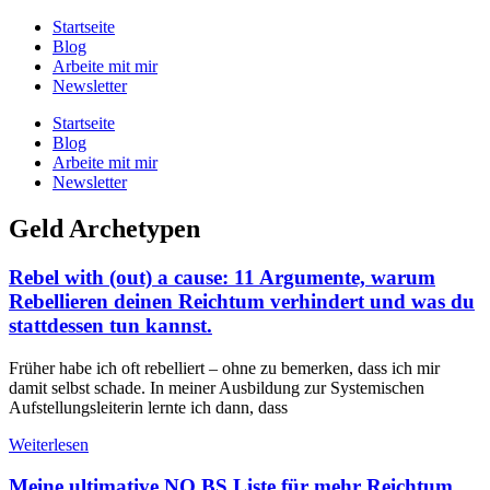
Zum
Startseite
Inhalt
Blog
springen
Arbeite mit mir
Newsletter
Startseite
Blog
Arbeite mit mir
Newsletter
Geld Archetypen
Rebel with (out) a cause: 11 Argumente, warum
Rebellieren deinen Reichtum verhindert und was du
stattdessen tun kannst.
Früher habe ich oft rebelliert – ohne zu bemerken, dass ich mir
damit selbst schade. In meiner Ausbildung zur Systemischen
Aufstellungsleiterin lernte ich dann, dass
Weiterlesen
Meine ultimative NO BS Liste für mehr Reichtum